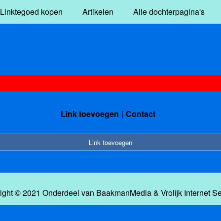
Linktegoed kopen
Artikelen
Alle dochterpagina's
Link toevoegen
Contact
Link toevoegen
ight © 2021 Onderdeel van
BaakmanMedia
&
Vrolijk Internet S